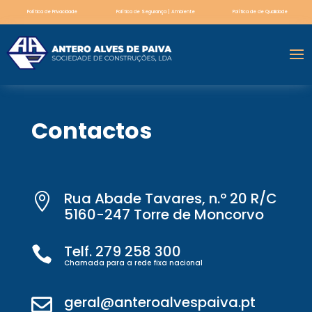
Política de Privacidade
Política de Segurança | Ambiente
Política de de Qualidade
Contactos
Rua Abade Tavares, n.º 20 R/C

5160-247 Torre de Moncorvo
Telf. 279 258 300

Chamada para a rede fixa nacional
geral@anteroalvespaiva.pt
